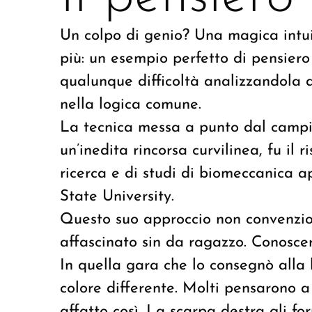
Un colpo di genio? Una magica intui
più: un esempio perfetto di pensier
qualunque difficoltà analizzandola d
nella logica comune.
La tecnica messa a punto dal camp
un’inedita rincorsa curvilinea, fu il 
ricerca e di studi di biomeccanica ap
State University.
Questo suo approccio non convenzion
affascinato sin da ragazzo. Conoscer
In quella gara che lo consegnò alla
colore differente. Molti pensarono 
affatto così. La scarpa destra gli fo