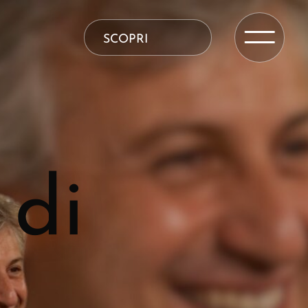
SCOPRI
 di