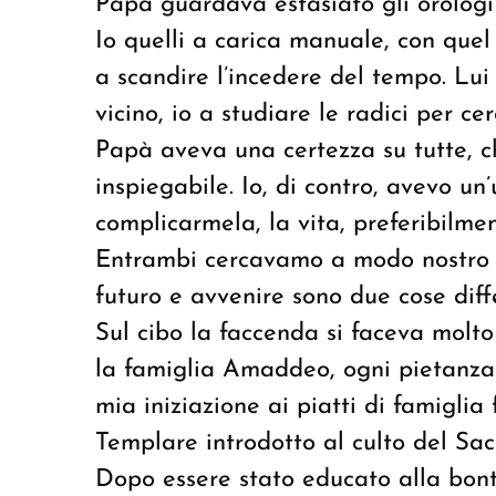
Papà guardava estasiato gli orologi a 
Io quelli a carica manuale, con quel
a scandire l’incedere del tempo. Lui
vicino, io a studiare le radici per c
Papà aveva una certezza su tutte, ch
inspiegabile. Io, di contro, avevo un’
complicarmela, la vita, preferibilme
Entrambi cercavamo a modo nostro 
futuro e avvenire sono due cose diffe
Sul cibo la faccenda si faceva molto
la famiglia Amaddeo, ogni pietanza 
mia iniziazione ai piatti di famiglia
Templare introdotto al culto del Sac
Dopo essere stato educato alla bontà