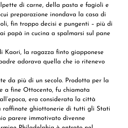
ette di carne, della pasta e fagioli e
a cui preparazione inondava la casa di
i, fin troppo decisi e pungenti – più di
ovai papà in cucina a spalmarsi sul pane
i Kaori, la ragazza finto giapponese
padre adorava quella che io ritenevo
te da più di un secolo. Prodotta per la
e a fine Ottocento, fu chiamata
all’epoca, era considerata la città
affinate ghiottonerie di tutti gli Stati
 mio parere immotivato divenne
ermine Philadelphia è entrato nel