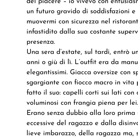
del piacere – io vivevo con entusias
un futuro gravido di soddisfazioni e
muovermi con sicurezza nel ristorante
infastidito dalla sua costante super
presenza.
Una sera d’estate, sul tardi, entrò u
anni o giù di lì. L’outfit era da ma
elegantissimi. Giacca oversize con sp
sgargiante con fiocco macro in vita 
fatto il suo: capelli corti sui lati co
voluminosi con frangia piena per lei
Erano senza dubbio alla loro prima u
eccessive del ragazzo e dalla disinv
lieve imbarazzo, della ragazza ma, s