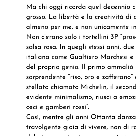
Ma chi oggi ricorda quel decennio co
grosso. La libertà e la creatività d
almeno per me, e non unicamente in
Non c’erano solo i tortellini 3P “pros
salsa rosa. In quegli stessi anni, d
italiana come Gualtiero Marchesi e F
del proprio genio. Il primo ammali
sorprendente “riso, oro e zafferano” 
stellato chiamato
Michelin
, il secon
evidente minimalismo, riuscì a emoz
ceci e gamberi rossi”.
Così, mentre gli anni Ottanta danz
travolgente gioia di vivere, non di r