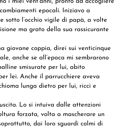
mo i miei vent’anni, pronto ad accogliere
 cambiamenti epocali. Iniziavo a
 sotto l’occhio vigile di papà, a volte
visione ma grato della sua rassicurante
na giovane coppia, direi sui venticinque
nuale, anche se all’epoca mi sembrarono
alline smisurate per lui, abito
per lei. Anche il parrucchiere aveva
n chioma lunga dietro per lui, ricci e
.
scita. Lo si intuiva dalle attenzioni
oltura forzata, volta a mascherare un
oprattutto, dai loro sguardi colmi di