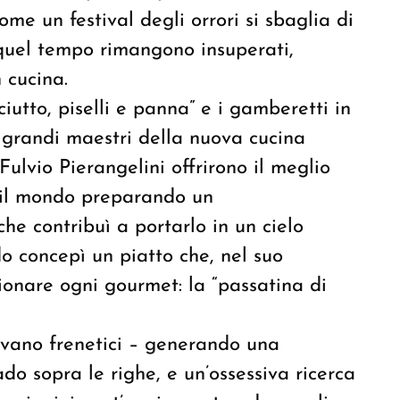
me un festival degli orrori si sbaglia di
i quel tempo rimangono insuperati,
 cucina.
ciutto, piselli e panna” e i gamberetti in
ue grandi maestri della nuova cucina
ulvio Pierangelini offrirono il meglio
ò il mondo preparando un
che contribuì a portarlo in un cielo
do concepì un piatto che, nel suo
ionare ogni gourmet: la “passatina di
avano frenetici – generando una
ado sopra le righe, e un’ossessiva ricerca