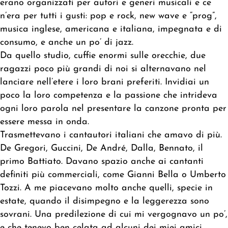
erano organizzati per autori e generi musicali e ce
n’era per tutti i gusti: pop e rock, new wave e “prog”,
musica inglese, americana e italiana, impegnata e di
consumo, e anche un po’ di jazz.
Da quello studio, cuffie enormi sulle orecchie, due
ragazzi poco più grandi di noi si alternavano nel
lanciare nell’etere i loro brani preferiti. Invidiai un
poco la loro competenza e la passione che intrideva
ogni loro parola nel presentare la canzone pronta per
essere messa in onda.
Trasmettevano i cantautori italiani che amavo di più.
De Gregori, Guccini, De André, Dalla, Bennato, il
primo Battiato. Davano spazio anche ai cantanti
definiti più commerciali, come Gianni Bella o Umberto
Tozzi. A me piacevano molto anche quelli, specie in
estate, quando il disimpegno e la leggerezza sono
sovrani. Una predilezione di cui mi vergognavo un po’,
e che tenevo ben celata ad alcuni dei miei amici,