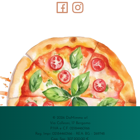
© 2026 DaMimmo srl
Via Colleoni, 17 Bergamo
P.IVA e C.F. 02184460166
Reg. Impr. 02184460166 - REA: BG - 269748
Cap. Soc. 307.200,00 €