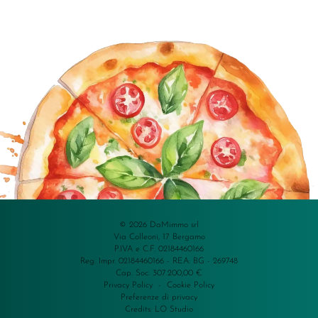
© 2026 DaMimmo srl
Via Colleoni, 17 Bergamo
P.IVA e C.F. 02184460166
Reg. Impr. 02184460166 - REA: BG - 269748
Cap. Soc. 307.200,00 €
Privacy Policy
-
Cookie Policy
Preferenze di privacy
Credits:
LO Studio