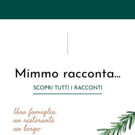
y
P
o
l
i
c
y
*
Mimmo racconta...
SCOPRI TUTTI I RACCONTI
Una famiglia
un ristorante
un borgo