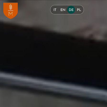
IT
EN
DE
PL