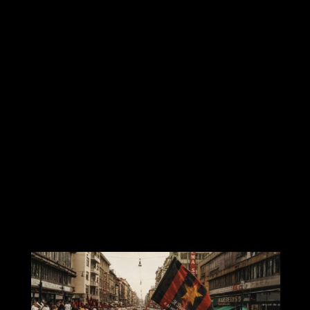
Mimmo erzählt...
ENTDECKE ALLE GESCHICHTEN
Eine Familie
ein Restaurant
ein Stadtviertel