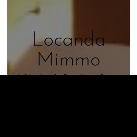
Locanda
Mimmo
Möchtest du in der Città Alta von Bergamo
übernachten?
Unsere Locanda empfängt dich, als wärst
du zu Hause.
ENTDECKEN