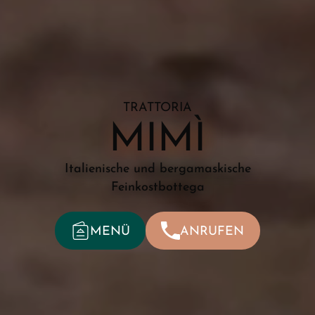
TRATTORIA
MIMÌ
Italienische und bergamaskische
Feinkostbottega
MENÜ
ANRUFEN