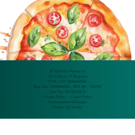
© 2026 Da Mimmo srl
Via Colleoni, 17 Bergamo
P.IVA e C.F. 02184460166
Reg. Impr. 02184460166 - REA: BG - 269748
Cap. Soc. 307.200,00 €
Privacy Policy
-
Cookie Policy
Datenschutzeinstellungen
Credits:
LO Studio