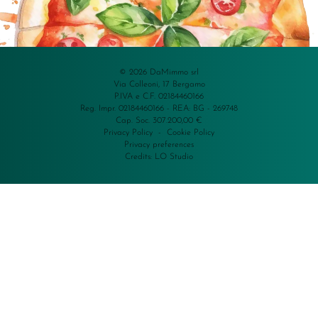
© 2026 DaMimmo srl
Via Colleoni, 17 Bergamo
P.IVA e C.F. 02184460166
Reg. Impr. 02184460166 - REA: BG - 269748
Cap. Soc. 307.200,00 €
Privacy Policy
-
Cookie Policy
Privacy preferences
Credits:
LO Studio