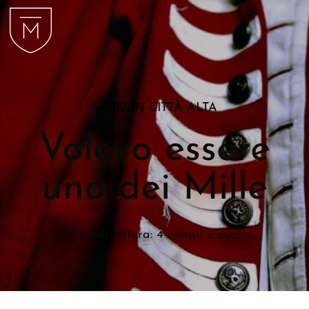
NATO IN CITTÀ ALTA
Volevo essere
uno dei Mille
Tempo di lettura: 4 minuti e mezzo