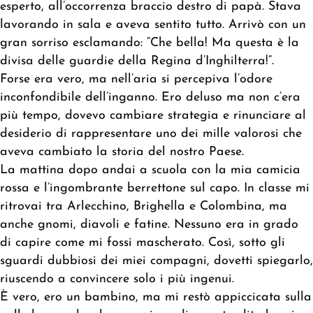
esperto, all’occorrenza braccio destro di papà. Stava
lavorando in sala e aveva sentito tutto. Arrivò con un
gran sorriso esclamando: “Che bella! Ma questa è la
divisa delle guardie della Regina d’Inghilterra!”.
Forse era vero, ma nell’aria si percepiva l’odore
inconfondibile dell’inganno. Ero deluso ma non c’era
più tempo, dovevo cambiare strategia e rinunciare al
desiderio di rappresentare uno dei mille valorosi che
aveva cambiato la storia del nostro Paese.
La mattina dopo andai a scuola con la mia camicia
rossa e l’ingombrante berrettone sul capo. In classe mi
ritrovai tra Arlecchino, Brighella e Colombina, ma
anche gnomi, diavoli e fatine. Nessuno era in grado
di capire come mi fossi mascherato. Così, sotto gli
sguardi dubbiosi dei miei compagni, dovetti spiegarlo,
riuscendo a convincere solo i più ingenui.
È vero, ero un bambino, ma mi restò appiccicata sulla