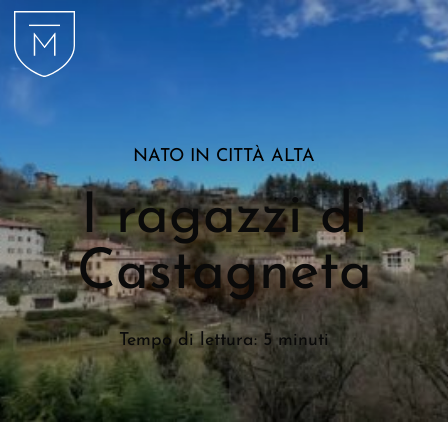
Ritornare alla terra.
NATO IN CITTÀ ALTA
I ragazzi di
Castagneta
Tempo di lettura: 5 minuti