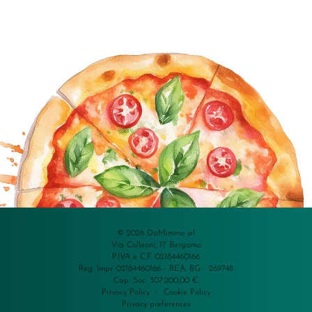
© 2026 DaMimmo srl
Via Colleoni, 17 Bergamo
P.IVA e C.F. 02184460166
Reg. Impr. 02184460166 - REA: BG - 269748
Cap. Soc. 307.200,00 €
Privacy Policy
-
Cookie Policy
Privacy preferences