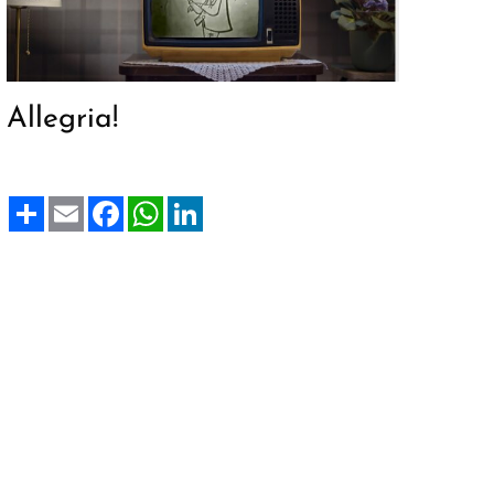
Allegria!
Share
Email
Facebook
WhatsApp
LinkedIn