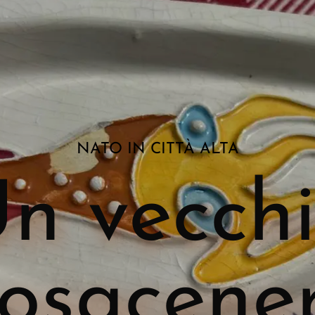
NATO IN CITTÀ ALTA
n vecch
osacene