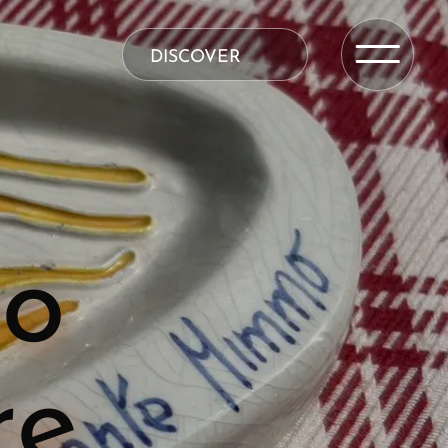
DISCOVER
io
re