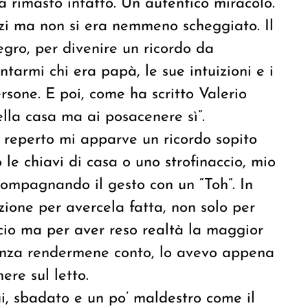
 rimasto intatto. Un autentico miracolo.
zi ma non si era nemmeno scheggiato. Il
egro, per divenire un ricordo da
armi chi era papà, le sue intuizioni e i
rsone. E poi, come ha scritto Valerio
della casa ma ai posacenere sì”.
e reperto mi apparve un ricordo sopito
le chiavi di casa o uno strofinaccio, mio
compagnando il gesto con un “Toh”. In
zione per avercela fatta, non solo per
cio ma per aver reso realtà la maggior
 senza rendermene conto, lo avevo appena
ere sul letto.
i, sbadato e un po’ maldestro come il