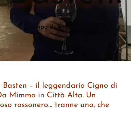
Tempo di lettura 4 minuti
 Basten – il leggendario Cigno di
 Da Mimmo in Città Alta. Un
foso rossonero… tranne uno, che