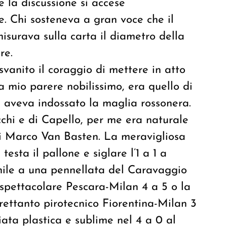
 la discussione si accese
. Chi sosteneva a gran voce che il
isurava sulla carta il diametro della
re.
svanito il coraggio di mettere in atto
a mio parere nobilissimo, era quello di
e aveva indossato la maglia rossonera.
acchi e di Capello, per me era naturale
i Marco Van Basten. La meravigliosa
testa il pallone e siglare l’1 a 1 a
mile a una pennellata del Caravaggio
 spettacolare Pescara-Milan 4 a 5 o la
trettanto pirotecnico Fiorentina-Milan 3
ciata plastica e sublime nel 4 a 0 al