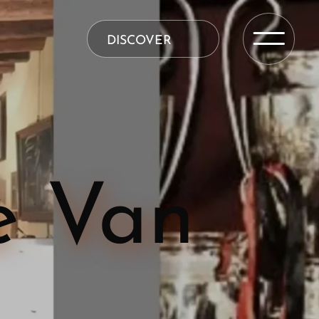
DISCOVER
’è Van