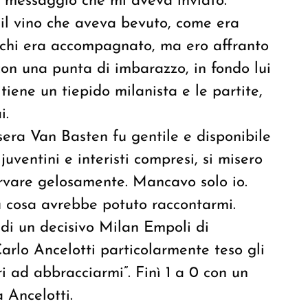
il messaggio che mi aveva inviato.
il vino che aveva bevuto, come era
a chi era accompagnato, ma ero affranto
con una punta di imbarazzo, in fondo lui
itiene un tiepido milanista e le partite,
i.
sera Van Basten fu gentile e disponibile
 juventini e interisti compresi, si misero
ervare gelosamente. Mancavo solo io.
u cosa avrebbe potuto raccontarmi.
 di un decisivo Milan Empoli di
arlo Ancelotti particolarmente teso gli
ri ad abbracciarmi”. Finì 1 a 0 con un
 Ancelotti.