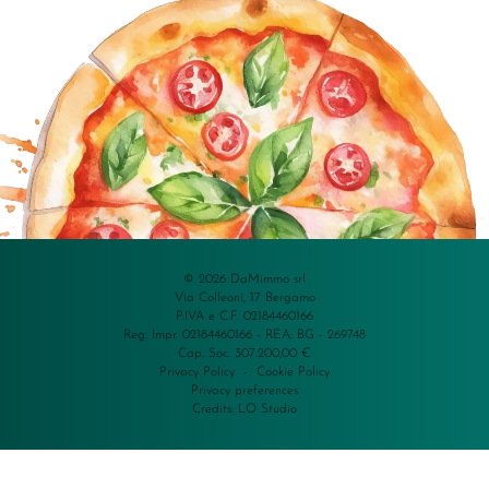
© 2026 DaMimmo srl
Via Colleoni, 17 Bergamo
P.IVA e C.F. 02184460166
Reg. Impr. 02184460166 - REA: BG - 269748
Cap. Soc. 307.200,00 €
Privacy Policy
-
Cookie Policy
Privacy preferences
Credits:
LO Studio