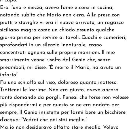
il capo.
Era l’una e mezza, avevo fame e corsi in cucina,
notando subito che Mario non c’era. Alle prese con
piatti e stoviglie vi era il nuovo arrivato, un ragazzo
siciliano magro come un chiodo assunto qualche
giorno prima per servire ai tavoli. Cuochi e camerieri,
sprofondati in un silenzio innaturale, erano
concentrati ognuno sulle proprie mansioni. Il mio
smarrimento venne risolto dal Genio che, senza
preamboli, mi disse: “È morto il Mario, ha avuto un
infarto”.
Fu uno schiaffo sul viso, doloroso quanto inatteso.
Trattenni le lacrime. Non era giusto, avevo ancora
tante domande da porgli. Pensai che forse non volesse
più rispondermi e per questo se ne era andato per
sempre. Il Genio insistette per farmi bere un bicchiere
d’acqua: “Vedrai che poi stai meglio.”
Ma io non desideravo affatto stare meglio. Volevo