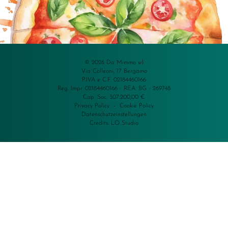
© 2026 Da Mimmo srl
Via Colleoni, 17 Bergamo
P.IVA e C.F. 02184460166
Reg. Impr. 02184460166 - REA: BG - 269748
Cap. Soc. 307.200,00 €
Privacy Policy
-
Cookie Policy
Datenschutzeinstellungen
Credits:
LO Studio