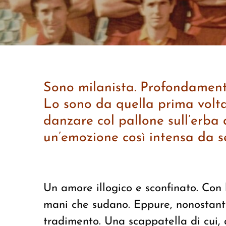
S
ono milanista
.
P
rofondamen
Lo sono
da
quella prima volta
danzare
col pallone
sull’erba
u
n’emozione così intensa da s
Un amore illogico e sconfinato. Con l
mani che sudano. Eppure, nonostant
tradimento. Una scappatella di cui, 