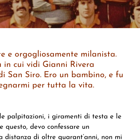
te
e orgogliosamente
milanista.
 in cui
vidi
Gianni
Rivera
 di
San Siro
.
E
ro un bambino
, e f
u
egnarmi per tutta la vita.
e palpitazioni, i giramenti di testa e le
e questo, devo confessare un
a distanza di oltre quarant’anni, non mi