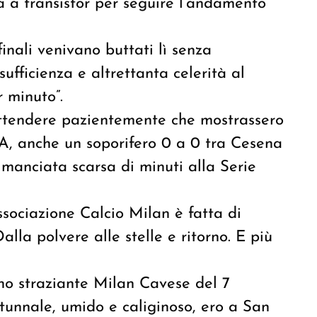
na a transistor per seguire l’andamento
 finali venivano buttati lì senza
ufficienza e altrettanta celerità al
r minuto”.
attendere pazientemente che mostrassero
ie A, anche un soporifero 0 a 0 tra Cesena
manciata scarsa di minuti alla Serie
Associazione Calcio Milan è fatta di
lla polvere alle stelle e ritorno. E più
uno straziante Milan Cavese del 7
unnale, umido e caliginoso, ero a San