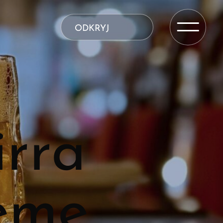
ODKRYJ
irra
ieme