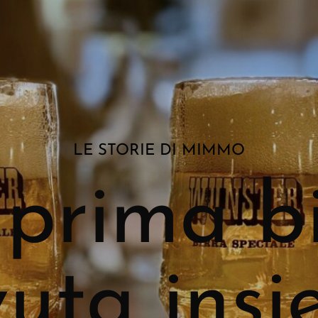
LE STORIE DI MIMMO
prima b
uta ins