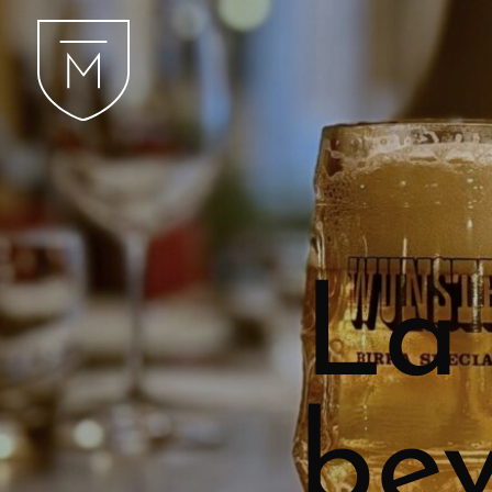
La 
bev